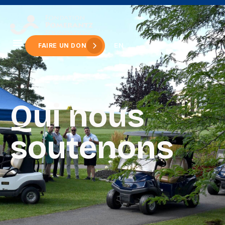
principal
EN
FAIRE UN DON
Qui nous
soutenons