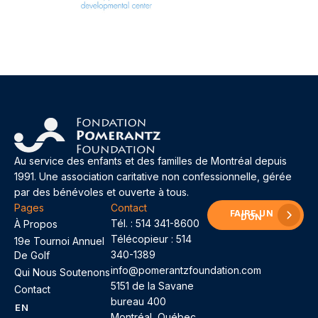
Au service des enfants et des familles de Montréal depuis
1991. Une association caritative non confessionnelle, gérée
par des bénévoles et ouverte à tous.
Pages
Contact
FAIRE UN
DON
Tél. :
514 341-8600
À Propos
Télécopieur : 514
19e Tournoi Annuel
340-1389
De Golf
info@pomerantzfoundation.com
Qui Nous Soutenons
5151 de la Savane
Contact
bureau 400
EN
Montréal, Québec