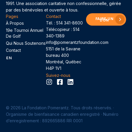
1991. Une association caritative non confessionnelle, gérée
par des bénévoles et ouverte à tous.
Pages
Contact
FAIRE UN
DON
Tél. :
514 341-8600
À Propos
Télécopieur : 514
19e Tournoi Annuel
340-1389
De Golf
info@pomerantzfoundation.com
Qui Nous Soutenons
5151 de la Savane
Contact
bureau 400
EN
Montréal, Québec
H4P 1V1
Suivez-nous
© 2026 La Fondation Pomerantz. Tous droits réservés. ·
Organisme de bienfaisance canadien enregistré · Numéro
d’enregistrement : 892665886 RR 0001