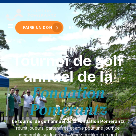
principal
EN
FAIRE UN DON
Tournoi de golf
annuel de la
Fondation
Pomerantz
Le tournoi de golf annuel de la Fondation Pomerantz
réunit joueurs, partenaires et amis pour une journée
mémorable sur le green. Venez profiter d’un golf