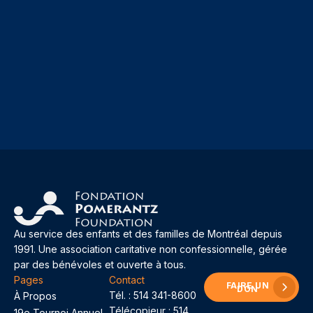
Au service des enfants et des familles de Montréal depuis
1991. Une association caritative non confessionnelle, gérée
par des bénévoles et ouverte à tous.
Pages
Contact
FAIRE UN
DON
Tél. :
514 341-8600
À Propos
Télécopieur : 514
19e Tournoi Annuel